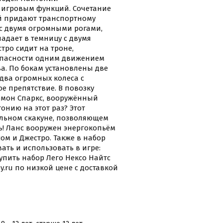
 игровым функций. Сочетание
й придают транспортному
 с двумя огромными рогами,
дает в темницу с двумя
тро сидит на троне,
 опасности одним движением
а. По бокам установлены две
два огромных колеса с
 препятствие. В повозку
емон Спаркс, вооружённый
онию на этот раз? Этот
льном скакуне, позволяющем
ь! Ланс вооружен энергокопьём
сом и Джестро. Также в набор
ать и использовать в игре:
пить набор Лего Нексо Найтс
.ru по низкой цене с доставкой