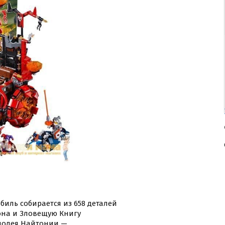
обиль собирается из 658 деталей
она и Зловещую Книгу
злодея Найтонии —