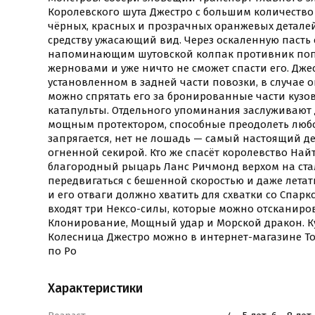
Королевского шута Джестро с большим количество
чёрных, красных и прозрачных оранжевых детале
средству ужасающий вид. Через оскаленную пасть
напоминающим шутовской колпак противник попа
жерновами и уже ничто не сможет спасти его. Джес
установленном в задней части повозки, в случае
можно спрятать его за бронированные части кузов
катапульты. Отдельного упоминания заслуживают 
мощным протектором, способные преодолеть любое
запрягается, нет не лошадь — самый настоящий д
огненной секирой. Кто же спасёт королевство Найт
благородный рыцарь Ланс Ричмонд верхом на ста
передвигаться с бешенной скоростью и даже летат
и его отваги должно хватить для схватки со Спарк
входят три Нексо-силы, которые можно отсканиров
Клонирование, Мощный удар и Морской дракон. Ку
Колесница Джестро можно в интернет-магазине Toy
по Ро
Характеристики