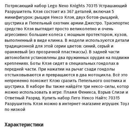
Потрясающий набор Lego Nexo Knights 70315 Устрашающий
Разрушитель Клэя состоит из 367 деталей, включая 5
минифигурок: рыцаря Нексо Клэя, двух ботов-рыцарей,
шустрика и Пепельный охотник армии Джестро. Траснпортн
средство Клэя выглядит просто великолепно и очень
агрессивно: большие колеса с мощным протектором, кузов,
выполненный в виде клинка. В модели используются детал
традиционной для этой серии цветов: синий, серый и
оранжевый (из прозрачной пластмассы). В задней части
автомобиля установлены два пружинных орудия на подвиж
креплениях. Боты Клэя сидят в специальных гондолах в
передней части. При нажатии на рычаг сзади гондолы
отстыковываются и превращаются в два мотоцикла. Всё это
непременно поможет Клэю сразить Пепельного охотника и
шустрика. В наборе Вы также найдёте три нексо-силы, кото
можно использовать в игре: Пламя Феникса, Взрыв Слизи и
Ответный Разряд. Купить набор Лего Нексо Найтс 70315
Разрушитель Клэя можно в интернет-магазине игрушек Toy.
по низкой
Характеристики