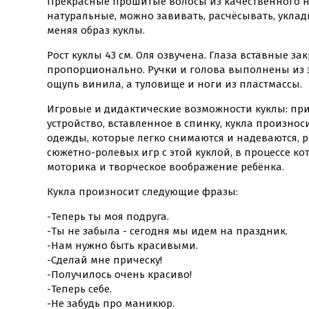
Прекрасные прошитые волосы из качественного н
натуральные, можно завивать, расчёсывать, уклад
меняя образ куклы.
Рост куклы 43 см. Оля озвучена. Глаза вставные з
пропорционально. Ручки и голова выполнены из 
ощупь винила, а туловище и ноги из пластмассы.
Игровые и дидактические возможности куклы: при
устройство, вставленное в спинку, кукла произно
одежды, которые легко снимаются и надеваются, 
сюжетно-ролевых игр с этой куклой, в процессе к
моторика и творческое воображение ребёнка.
Кукла произносит следующие фразы:
-Теперь ты моя подруга.
-Ты не забыла - сегодня мы идем на праздник.
-Нам нужно быть красивыми.
-Сделай мне прическу!
-Получилось очень красиво!
-Теперь себе.
-Не забудь про маникюр.