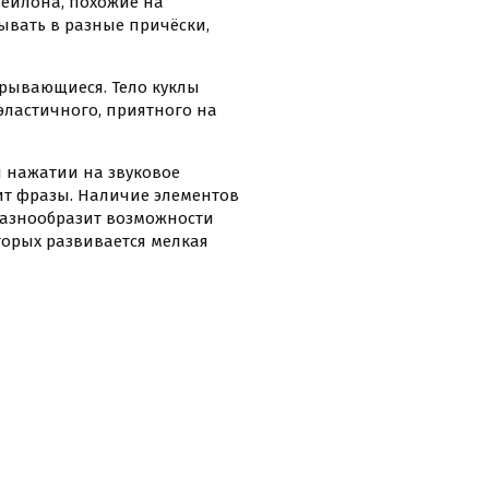
ейлона, похожие на
ывать в разные причёски,
акрывающиеся. Тело куклы
эластичного, приятного на
 нажатии на звуковое
сит фразы. Наличие элементов
разнообразит возможности
оторых развивается мелкая