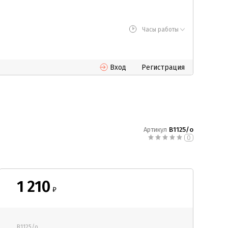
Часы работы
Вход
Регистрация
Артикул
В1125/о
0
1 210
₽
В1125/о