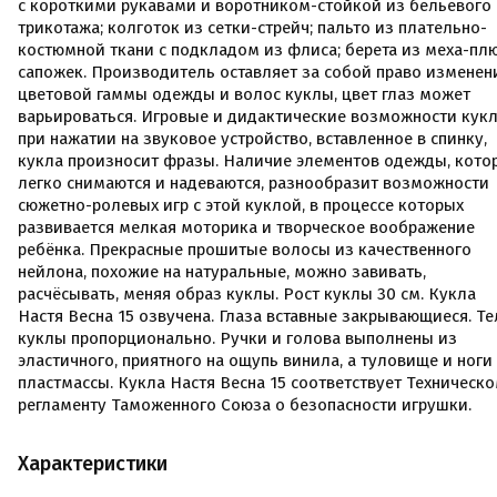
с короткими рукавами и воротником-стойкой из бельевого
трикотажа; колготок из сетки-стрейч; пальто из плательно-
костюмной ткани с подкладом из флиса; берета из меха-пл
сапожек. Производитель оставляет за собой право изменен
цветовой гаммы одежды и волос куклы, цвет глаз может
варьироваться. Игровые и дидактические возможности кукл
при нажатии на звуковое устройство, вставленное в спинку,
кукла произносит фразы. Наличие элементов одежды, кото
легко снимаются и надеваются, разнообразит возможности
сюжетно-ролевых игр с этой куклой, в процессе которых
развивается мелкая моторика и творческое воображение
ребёнка. Прекрасные прошитые волосы из качественного
нейлона, похожие на натуральные, можно завивать,
расчёсывать, меняя образ куклы. Рост куклы 30 см. Кукла
Настя Весна 15 озвучена. Глаза вставные закрывающиеся. Те
куклы пропорционально. Ручки и голова выполнены из
эластичного, приятного на ощупь винила, а туловище и ноги
пластмассы. Кукла Настя Весна 15 соответствует Техническ
регламенту Таможенного Союза о безопасности игрушки.
Характеристики