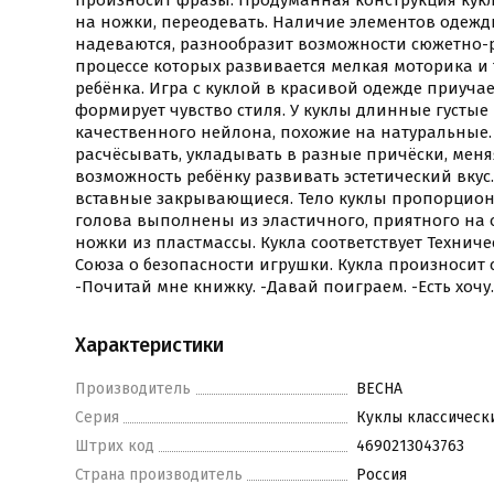
произносит фразы. Продуманная конструкция куклы
на ножки, переодевать. Наличие элементов одежд
надеваются, разнообразит возможности сюжетно-ро
процессе которых развивается мелкая моторика и
ребёнка. Игра с куклой в красивой одежде приучае
формирует чувство стиля. У куклы длинные густы
качественного нейлона, похожие на натуральные.
расчёсывать, укладывать в разные причёски, меняя
возможность ребёнку развивать эстетический вкус.
вставные закрывающиеся. Тело куклы пропорцион
голова выполнены из эластичного, приятного на 
ножки из пластмассы. Кукла соответствует Технич
Союза о безопасности игрушки. Кукла произносит
-Почитай мне книжку. -Давай поиграем. -Есть хочу. 
Характеристики
Производитель
ВЕСНА
Серия
Куклы классическ
Штрих код
4690213043763
Страна производитель
Россия