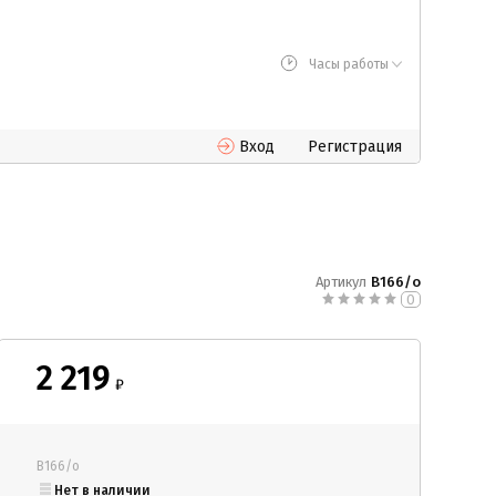
Часы работы
Вход
Регистрация
Артикул
В166/о
0
2 219
₽
В166/о
Нет в наличии