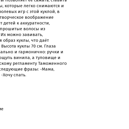
 позволяет её сажать, ставить
ы, которые легко снимаются и
левых игр с этой куклой, в
 творческое воображение
т детей к аккуратности,
е прошитые волосы из
 Их можно завивать,
 образ куклы, что даёт
 Высота куклы 70 см. Глаза
ально и гармонично: ручки и
ощупь винила, а туловище и
ескому регламенту Таможенного
 следующие фразы: -Мама,
-Хочу спать.
ие