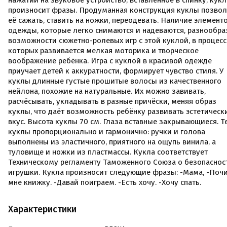
нажатии на звуковое устройство, вставленное в спинку, кукл
произносит фразы. Продуманная конструкция куклы позвол
её сажать, ставить на ножки, переодевать. Наличие элемент
одежды, которые легко снимаются и надеваются, разнообра
возможности сюжетно-ролевых игр с этой куклой, в процесс
которых развивается мелкая моторика и творческое
воображение ребёнка. Игра с куклой в красивой одежде
приучает детей к аккуратности, формирует чувство стиля. У
куклы длинные густые прошитые волосы из качественного
нейлона, похожие на натуральные. Их можно завивать,
расчёсывать, укладывать в разные причёски, меняя образ
куклы, что даёт возможность ребёнку развивать эстетическ
вкус. Высота куклы 70 см. Глаза вставные закрывающиеся. Т
куклы пропорционально и гармонично: ручки и голова
выполнены из эластичного, приятного на ощупь винила, а
туловище и ножки из пластмассы. Кукла соответствует
Техническому регламенту Таможенного Союза о безопаснос
игрушки. Кукла произносит следующие фразы: -Мама, -Поч
мне книжку. -Давай поиграем. -Есть хочу. -Хочу спать.
Характеристики