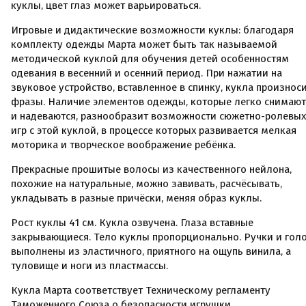
куклы, цвет глаз может варьироваться.
Игровые и дидактические возможности куклы: благодаря
комплекту одежды Марта может быть так называемой
методической куклой для обучения детей особенностям
одевания в весенний и осенний период. При нажатии на
звуковое устройство, вставленное в спинку, кукла произнос
фразы. Наличие элементов одежды, которые легко снимают
и надеваются, разнообразит возможности сюжетно-ролевых
игр с этой куклой, в процессе которых развивается мелкая
моторика и творческое воображение ребёнка.
Прекрасные прошитые волосы из качественного нейлона,
похожие на натуральные, можно завивать, расчёсывать,
укладывать в разные причёски, меняя образ куклы.
Рост куклы 41 см. Кукла озвучена. Глаза вставные
закрывающиеся. Тело куклы пропорционально. Ручки и гол
выполнены из эластичного, приятного на ощупь винила, а
туловище и ноги из пластмассы.
Кукла Марта соответствует Техническому регламенту
Таможенного Союза о безопасности игрушки.