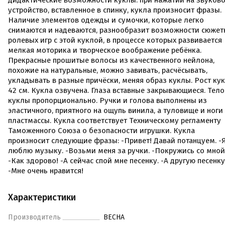
дидактические возможности куклы: при нажатии на звуков
устройство, вставленное в спинку, кукла произносит фразы.
Наличие элементов одежды и сумочки, которые легко
снимаются и надеваются, разнообразит возможности сюжет
ролевых игр с этой куклой, в процессе которых развивается
мелкая моторика и творческое воображение ребёнка.
Прекрасные прошитые волосы из качественного нейлона,
похожие на натуральные, можно завивать, расчёсывать,
укладывать в разные причёски, меняя образ куклы. Рост ку
42 см. Кукла озвучена. Глаза вставные закрывающиеся. Тело
куклы пропорционально. Ручки и голова выполнены из
эластичного, приятного на ощупь винила, а туловище и ноги
пластмассы. Кукла соответствует Техническому регламенту
Таможенного Союза о безопасности игрушки. Кукла
произносит следующие фразы: -Привет! Давай потанцуем. -
люблю музыку. -Возьми меня за ручки. -Покружись со мной
-Как здорово! -А сейчас спой мне песенку. -А другую песенк
-Мне очень нравится!
Характеристики
Производитель
ВЕСНА