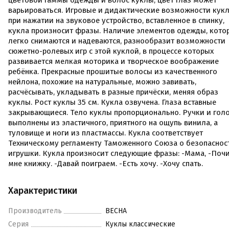
цветовой гаммы одежды и волос куклы, цвет глаз может
варьироваться. Игровые и дидактические возможности кукл
при нажатии на звуковое устройство, вставленное в спинку,
кукла произносит фразы. Наличие элементов одежды, кото
легко снимаются и надеваются, разнообразит возможности
сюжетно-ролевых игр с этой куклой, в процессе которых
развивается мелкая моторика и творческое воображение
ребёнка. Прекрасные прошитые волосы из качественного
нейлона, похожие на натуральные, можно завивать,
расчёсывать, укладывать в разные причёски, меняя образ
куклы. Рост куклы 35 см. Кукла озвучена. Глаза вставные
закрывающиеся. Тело куклы пропорционально. Ручки и гол
выполнены из эластичного, приятного на ощупь винила, а
туловище и ноги из пластмассы. Кукла соответствует
Техническому регламенту Таможенного Союза о безопаснос
игрушки. Кукла произносит следующие фразы: -Мама, -Поч
мне книжку. -Давай поиграем. -Есть хочу. -Хочу спать.
Характеристики
Производитель
ВЕСНА
Серия
Куклы классические