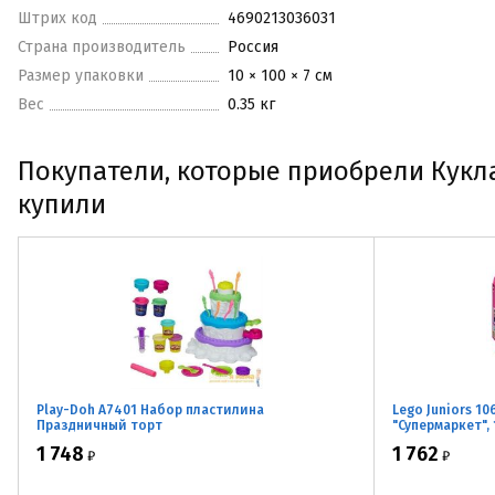
Штрих код
4690213036031
Страна производитель
Россия
Размер упаковки
10 × 100 × 7 см
Вес
0.35 кг
Покупатели, которые приобрели Кукла
купили
Play-Doh A7401 Набор пластилина
Lego Juniors 1
Праздничный торт
"Супермаркет",
1 748
1 762
₽
₽