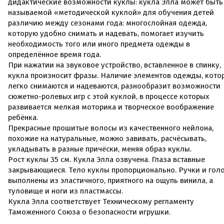
дидактические возможности куклы: кукла Элла может быть
называемой «методической куклой» для обучения детей
различию между сезонами года: многослойная одежда,
которую удобно снимать и надевать, помогает изучить
необходимость того или иного предмета одежды в
определённое время года.
При нажатии на звуковое устройство, вставленное в спинку,
кукла произносит фразы. Наличие элементов одежды, кото
легко снимаются и надеваются, разнообразит возможности
сюжетно-ролевых игр с этой куклой, в процессе которых
развивается мелкая моторика и творческое воображение
ребёнка.
Прекрасные прошитые волосы из качественного нейлона,
похожие на натуральные, можно завивать, расчёсывать,
укладывать в разные причёски, меняя образ куклы.
Рост куклы 35 см. Кукла Элла озвучена. Глаза вставные
закрывающиеся. Тело куклы пропорционально. Ручки и гол
выполнены из эластичного, приятного на ощупь винила, а
туловище и ноги из пластмассы.
Кукла Элла соответствует Техническому регламенту
Таможенного Союза о безопасности игрушки.