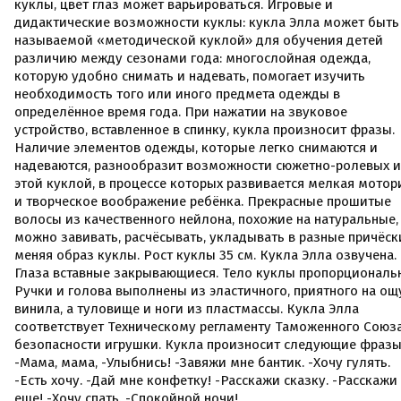
куклы, цвет глаз может варьироваться. Игровые и
дидактические возможности куклы: кукла Элла может быть
называемой «методической куклой» для обучения детей
различию между сезонами года: многослойная одежда,
которую удобно снимать и надевать, помогает изучить
необходимость того или иного предмета одежды в
определённое время года. При нажатии на звуковое
устройство, вставленное в спинку, кукла произносит фразы.
Наличие элементов одежды, которые легко снимаются и
надеваются, разнообразит возможности сюжетно-ролевых и
этой куклой, в процессе которых развивается мелкая мотор
и творческое воображение ребёнка. Прекрасные прошитые
волосы из качественного нейлона, похожие на натуральные,
можно завивать, расчёсывать, укладывать в разные причёск
меняя образ куклы. Рост куклы 35 см. Кукла Элла озвучена.
Глаза вставные закрывающиеся. Тело куклы пропорциональ
Ручки и голова выполнены из эластичного, приятного на ощ
винила, а туловище и ноги из пластмассы. Кукла Элла
соответствует Техническому регламенту Таможенного Союз
безопасности игрушки. Кукла произносит следующие фразы
-Мама, мама, -Улыбнись! -Завяжи мне бантик. -Хочу гулять.
-Есть хочу. -Дай мне конфетку! -Расскажи сказку. -Расскажи
еще! -Хочу спать. -Спокойной ночи!