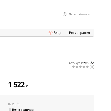
Часы работы
Вход
Регистрация
Артикул
В2958/о
0
1 522
₽
В2958/о
Нет в наличии