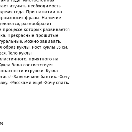
нами года: многослойная
гает изучить необходимость
время года. При нажатии на
а произносит фразы. Наличие
деваются, разнообразит
в процессе которых развивается
нка. Прекрасные прошитые
туральные, можно завивать,
образ куклы. Рост куклы 35 см.
ся. Тело куклы
эластичного, приятного на
укла Элла соответствует
зопасности игрушки. Кукла
ись! -Завяжи мне бантик. -Хочу
азку. -Расскажи еще! -Хочу спать.
ие