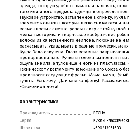
куклой» для обучения детей различию между сезо
одежда, которую удобно снимать и надевать, помо
того или иного предмета одежды в определённое 
звуковое устройство, вставленное в спинку, кукл
элементов одежды, которые легко снимаются и на
возможности сюжетно-ролевых игр с этой куклой, 
мелкая моторика и творческое воображение ребё
волосы из качественного нейлона, похожие на на
расчёсывать, укладывать в разные причёски, меняя 
Кукла Элла озвучена. Глаза вставные закрывающие
пропорционально. Ручки и голова выполнены из 
ощупь винила, а туловище и ноги из пластмассы. К
Техническому регламенту Таможенного Союза о бе
произносит следующие фразы: -Мама, мама, -Улыбн
гулять. -Есть хочу. -Дай мне конфетку! -Расскажи ск
-Спокойной ночи!
Характеристики
Производитель
ВЕСНА
Серия
Куклы классическ
Штрих код
4690213051683