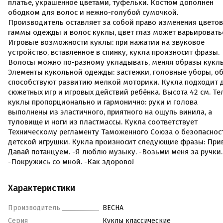
платье, украшенное цветами, туфельки. Костюм дополнен
ободком для волос и нежно-голубой сумочкой.
Производитель оставляет за собой право изменения цвето
гаммы одежды и волос куклы, цвет глаз может варьировать
Игровые возможности куклы: при нажатии на звуковое
устройство, вставленное в спинку, кукла произносит фразы.
Волосы можно по-разному укладывать, меняя образы куклы
Элементы кукольной одежды: застежки, головные уборы, о
способствуют развитию мелкой моторики. Кукла подходит 
сюжетных игр и игровых действий ребёнка. Высота 42 см. Те
куклы пропорционально и гармонично: руки и голова
выполнены из эластичного, приятного на ощупь винила, а
туловище и ноги из пластмассы. Кукла соответствует
Техническому регламенту Таможенного Союза о безопаснос
детской игрушки. Кукла произносит следующие фразы: Прив
Давай потанцуем. -Я люблю музыку. -Возьми меня за ручки.
-Покружись со мной. -Как здорово!
Характеристики
Производитель
ВЕСНА
Серия
Куклы классические