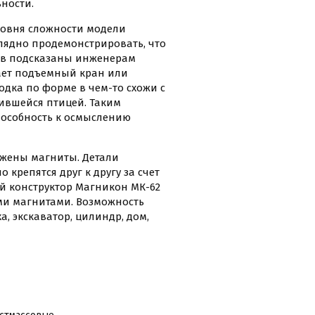
ности.
ровня сложности модели
лядно продемонстрировать, что
ов подсказаны инженерам
ает подъемный кран или
одка по форме в чем-то схожи с
лившейся птицей. Таким
способность к осмыслению
ожены магниты. Детали
 крепятся друг к другу за счет
й конструктор Магникон МК-62
ми магнитами. Возможность
а, экскаватор, цилиндр, дом,