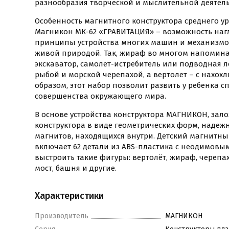
разнообразия творческой и мыслительной деятель
Особенность магнитного конструктора среднего у
Магникон МК-62 «ГРАВИТАЦИЯ» – возможность наг
принципы устройства многих машин и механизм
живой природой. Так, жираф во многом напомин
экскаватор, самолет-истребитель или подводная л
рыбой и морской черепахой, а вертолет – с нахох
образом, этот набор позволит развить у ребенка 
совершенства окружающего мира.
В основе устройства конструктора МАГНИКОН, зал
конструктора в виде геометрических форм, надежно
магнитов, находящихся внутри. Детский магнитны
включает 62 детали из ABS-пластика с неодимовы
выстроить такие фигуры: вертолёт, жираф, черепах
мост, башня и другие.
Характеристики
Производитель
МАГНИКОН