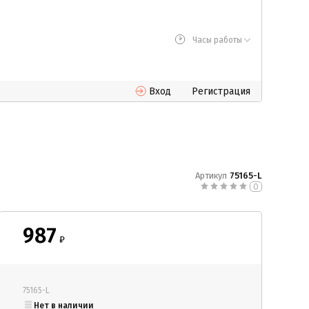
Часы работы
Вход
Регистрация
Артикул
75165-L
0
987
₽
75165-L
Нет в наличии