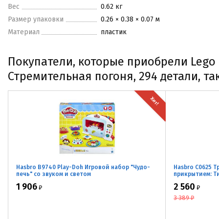
Вес
0.62 кг
Размер упаковки
0.26 × 0.38 × 0.07 м
Материал
пластик
Покупатели, которые приобрели Lego C
Стремительная погоня, 294 детали, т
Хит!
Hasbro B9740 Play-Doh Игровой набор "Чудо-
Hasbro C0625 
печь" со звуком и светом
прикрытием: Т
1 906
2 560
₽
₽
3 389
₽