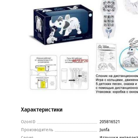
Характеристики
OzonID
205816521
Производитель
Junfa
Серия
Игрушки интерак