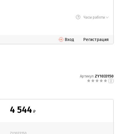
Часы работы
Вход
Регистрация
Артикул
ZY1033150
0
4 544
₽
ZY1033150