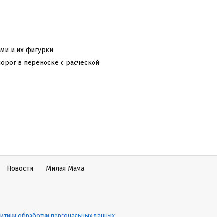
ми и их фигурки
орог в переноске с расческой
Новости
Милая Мама
итики обработки персональных данных