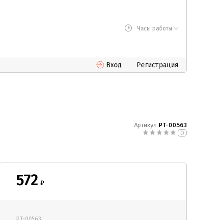
Часы работы
Вход
Регистрация
Артикул
PT-00563
0
572
₽
PT-00563