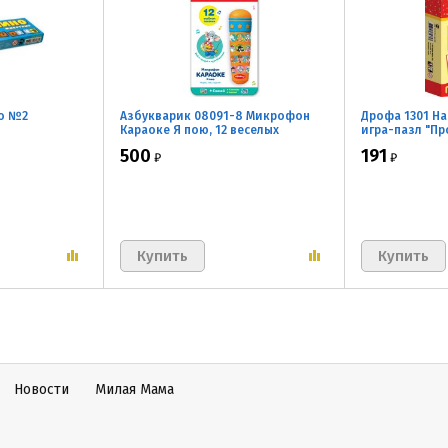
но №2
Азбукварик 08091-8 Микрофон
Дрофа 1301 Н
Караоке Я пою, 12 веселых
игра-пазл "П
песенок
500
191
₽
₽
Новости
Милая Мама