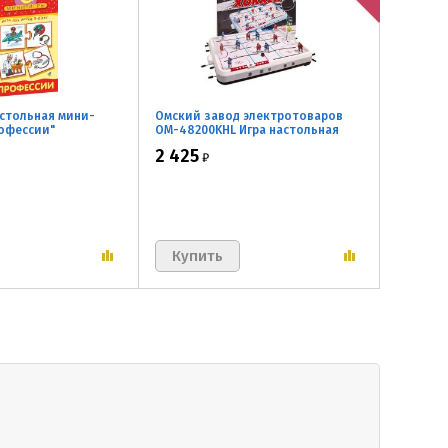
астольная мини-
Омский завод электротоваров
рофессии"
ОМ-48200KHL Игра настольная
Хоккей КХЛ, 74,5x46,5x9,5 см
2 425
₽