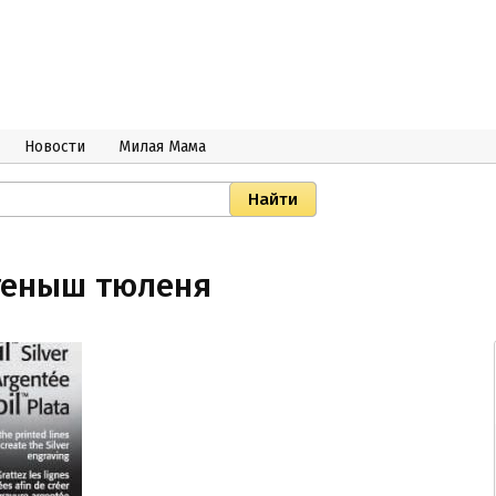
Новости
Милая Мама
теныш тюленя