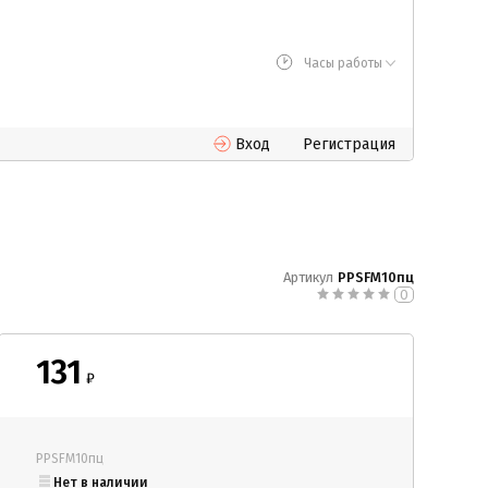
Часы работы
Вход
Регистрация
Артикул
PPSFM10пц
0
131
₽
PPSFM10пц
Нет в наличии