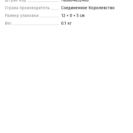
Штрих код
780804852400
Страна производитель
Соединенное Королевство
Размер упаковки
12 × 0 × 5 см
Вес
0.1 кг