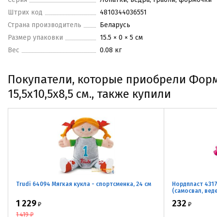
Штрих код
4810344036551
Страна производитель
Беларусь
Размер упаковки
15.5 × 0 × 5 см
Вес
0.08 кг
Покупатели, которые приобрели Форм
15,5х10,5х8,5 см., также купили
Trudi 64094 Мягкая кукла - спортсменка, 24 см
Нордпласт 4317
(самосвал, вед
1 229
232
₽
₽
1 419
₽