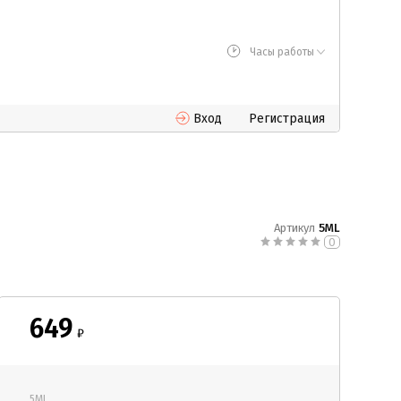
Часы работы
Вход
Регистрация
Артикул
5ML
0
649
₽
5ML