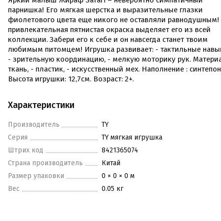
Яркий малыш Жираф Safari – невероятно симпатичный
парнишка! Его мягкая шерстка и выразительные глазки
фиолетового цвета еще никого не оставляли равнодушным!
привлекательная пятнистая окраска выделяет его из всей
коллекции. Забери его к себе и он навсегда станет твоим
любимым питомцем! Игрушка развивает: - тактильные навы
- зрительную координацию, - мелкую моторику рук. Материа
ткань, - пластик, - искусственный мех. Наполнение : синтепон
Высота игрушки: 12,7см. Возраст: 2+.
Характеристики
Производитель
TY
Серия
TY мягкая игрушка
Штрих код
8421365074
Страна производитель
Китай
Размер упаковки
0 × 0 × 0 м
Вес
0.05 кг