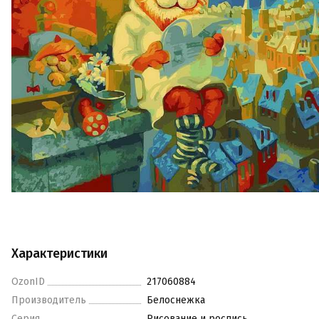
Характеристики
OzonID
217060884
Производитель
Белоснежка
Серия
Рисование и роспись