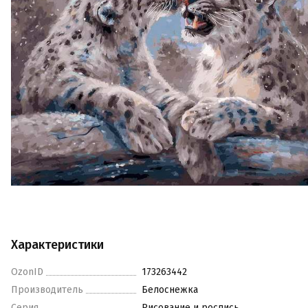
Характеристики
OzonID
173263442
Производитель
Белоснежка
Серия
Рисование и роспись