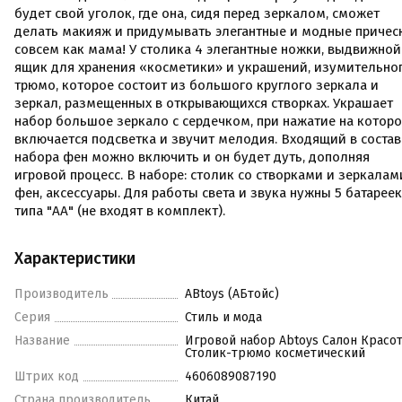
будет свой уголок, где она, сидя перед зеркалом, сможет
делать макияж и придумывать элегантные и модные причес
совсем как мама! У столика 4 элегантные ножки, выдвижной
ящик для хранения «косметики» и украшений, изумительно
трюмо, которое состоит из большого круглого зеркала и
зеркал, размещенных в открывающихся створках. Украшает
набор большое зеркало с сердечком, при нажатие на котор
включается подсветка и звучит мелодия. Входящий в состав
набора фен можно включить и он будет дуть, дополняя
игровой процесс. В наборе: столик со створками и зеркалам
фен, аксессуары. Для работы света и звука нужны 5 батареек
типа "АА" (не входят в комплект).
Характеристики
Производитель
ABtoys (АБтойс)
Серия
Стиль и мода
Название
Игровой набор Abtoys Салон Красо
Столик-трюмо косметический
Штрих код
4606089087190
Страна производитель
Китай